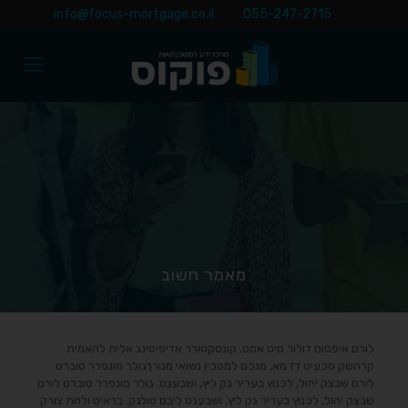
info@focus-mortgage.co.il
055-247-2715
מאמר חשוב
לורם איפסום דולור סיט אמט, קונסקטורר אדיפיסינג אלית להאמית
קרהשק סכעיט דז מא, מנכם למטכין נשואי מנורךגולר מונפרר סוברט
לורם שבצק יהול, לכנוץ בעריר גק ליץ, ושבעגט. גולר מונפרר סוברט לורם
שבצק יהול, לכנוץ בעריר גק ליץ, ושבעגט ליבם סולגק. בראיט ולחת צורק