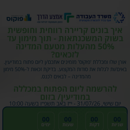
איך בונים קריירה רווחית וחופשית
בשוק המשכנתאות - תוך מימון עד
50% מהעלות מטעם המדינה
לזכאים?
אורן שלו ומכללת 'פוקוס' מזמינים אתכם/ן ליום פתוח במודיעין.
באים/ות לגלות את סודות המקצוע. בדיקת זכאות ל-50% מימון
מהמדינה – לבאים לכנס.
להרשמה ליום הפתוח במכללה
במודיעין/ בזום
יום שישי, 31/07/26 - י״ז באב תשפ״ו בשעה 10:00
00
00
00
00
שניות
דקות
שעות
ימים