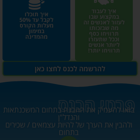
איך לעבוד
איך תוכלו
במקצוע שבו
לקבל עד 50%
לעזור לאנשים זה
מעלות הקורס
מה שבזכותו
במימון
תרוויחו כסף
מהמדינה
וככל שתעזרו
ליותר אנשים
תרוויחו יותר!
להרשמה לכנס לחצו כאן
פרטי הכנס
בואו להעמיק את ההבנה בתחום המשכנתאות
והנדל"ן
ולהבין את הערך של להיות עצמאים / שכירים
בתחום