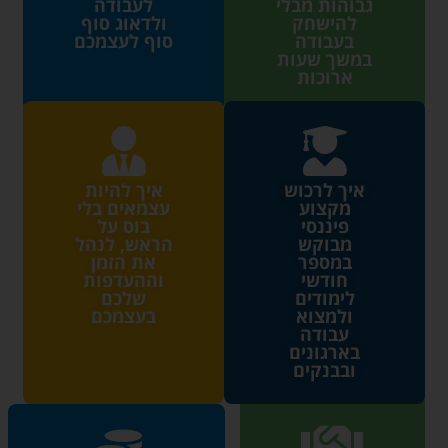
גבוהות מבלי
לעבודה
להישחק
ולדאוג סוף
בעבודה
סוף לעצמכם
במשך שעות
ארוכות
איך לרכוש
איך להיות
מקצוע
עצמאים בלי
פיננסי
בוס על
מבוקש
הראש, לנהל
במספר
את הזמן
חודשי
וההעדפות
לימודים
שלכם
ולמצוא
בעצמכם
עבודה
בארגונים
ובבנקים