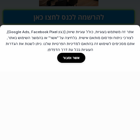
להרשמה לכנס לחצו כאן
אתר זה משתמש בעוגיות, כולל עוגיות שיווק (כגון Google Ads, Facebook Pixel),
לצורכי ניתוח ופרסום מותאם אישית. בלחיצה על "אשר" או בהמשך השימוש באתר,
אתם מסכימים לשימוש זה בהתאם ל
מדיניות הפרטיות
שלנו. ניתן לשנות את הגדרות
העוגיות בכל עת דרך הדפדפן.
אשר וסגור
נעים מאוד, אני אורן שלו
הבעלים של פוקוס מרכז ידע למשכנתאות ומייסד התאחדות
יועצי המשכנתאות. בעל משרד לייעוץ משכנתאות ואחד
היועצים הבכירים ביותר בארץ
עד היום הכשרתי מעל 1000 יועצי ויועצות משכנתאות
שהגשימו את החלום שלהם, עשו הסבת מקצוע והפכו ליועצי
משכנתאות
מקצוע מתגמל שטומן בחובו את המתנה הכי גדולה שיש –
נתינה!
אני מזמין אתכם ליום פתוח עם המון תוכן,